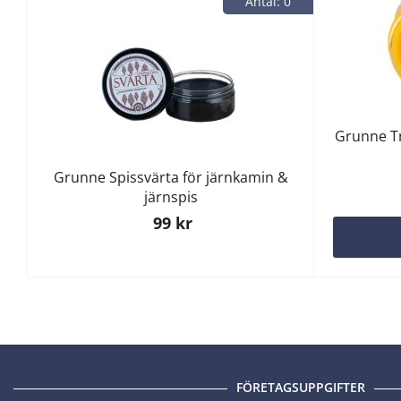
Antal: 0
Grunne Tr
Grunne Spissvärta för järnkamin &
järnspis
99 kr
FÖRETAGSUPPGIFTER