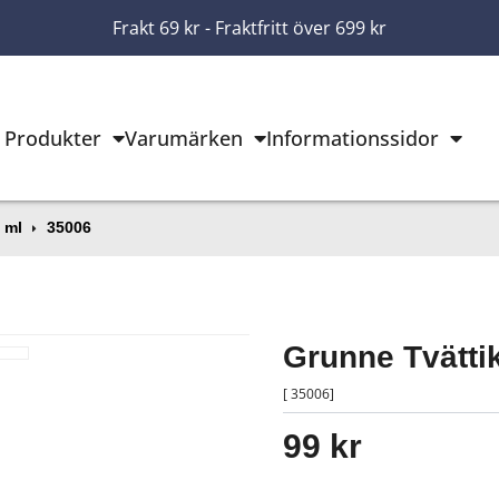
Frakt 69 kr - Fraktfritt över 699 kr
Produkter
Varumärken
Informationssidor
 ml
35006
Grunne Tvätti
[ 35006]
99 kr