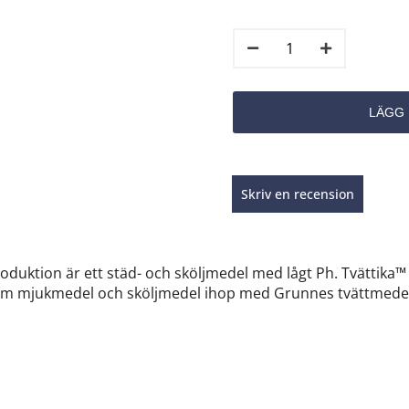
Skriv en recension
roduktion är ett städ- och sköljmedel med lågt Ph. Tvättika
som mjukmedel och sköljmedel ihop med Grunnes tvättmedel 