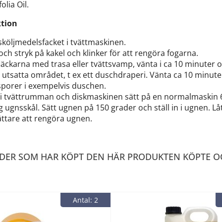
olia Oil.
ktion
 sköljmedelsfacket i tvättmaskinen.
h stryk på kakel och klinker för att rengöra fogarna.
kfläckarna med trasa eller tvättsvamp, vänta i ca 10 minuter 
t utsatta området, t ex ett duschdraperi. Vänta ca 10 minute
sporer i exempelvis duschen.
kt i tvättrumman och diskmaskinen sätt på en normalmaskin 
g ugnsskål. Sätt ugnen på 150 grader och ställ in i ugnen. Lå
lättare att rengöra ugnen.
DER SOM HAR KÖPT DEN HÄR PRODUKTEN KÖPTE O
Antal: 2