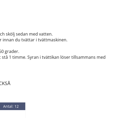
och skölj sedan med vatten.
r innan du tvättar i tvättmaskinen.
60 grader.
t stå 1 timme. Syran i tvättikan löser tillsammans med
CKSÅ
Antal: 12