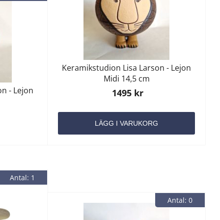
Keramikstudion Lisa Larson - Lejon
Midi 14,5 cm
n - Lejon
1495 kr
LÄGG I VARUKORG
Antal: 1
Antal: 0