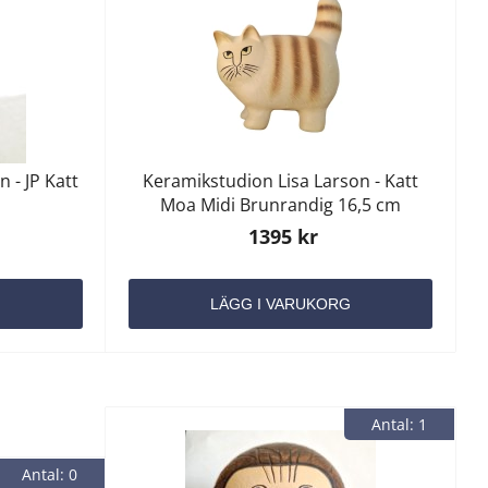
 - JP Katt
Keramikstudion Lisa Larson - Katt
Moa Midi Brunrandig 16,5 cm
1395 kr
G
LÄGG I VARUKORG
Antal: 1
Antal: 0