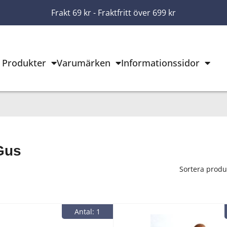
Frakt 69 kr - Fraktfritt över 699 kr
Produkter
Varumärken
Informationssidor
Gus
Sortera produ
Antal: 1