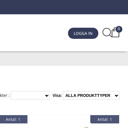
0
LOGGA IN
kter :
Visa:
Antal: 1
Antal: 1