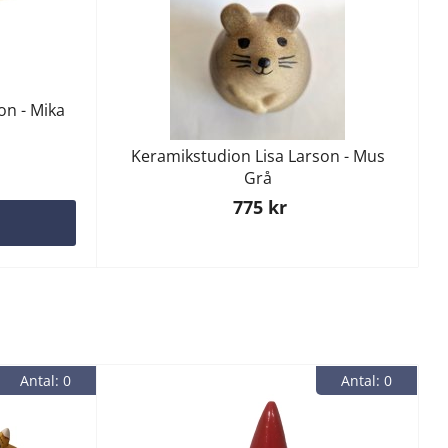
on - Mika
Keramikstudion Lisa Larson - Mus
Grå
775 kr
G
Antal: 0
Antal: 0