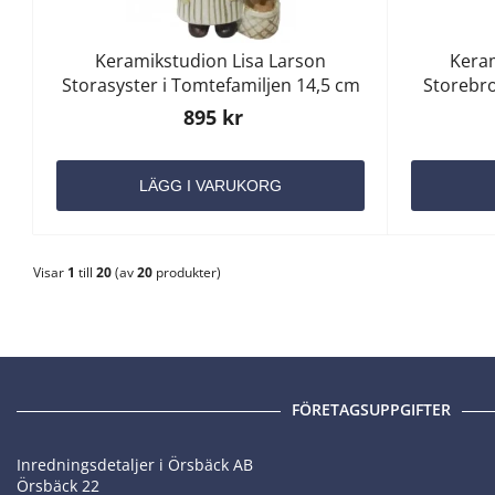
Keramikstudion Lisa Larson
Keram
Storasyster i Tomtefamiljen 14,5 cm
Storebro
895 kr
LÄGG I VARUKORG
Visar
1
till
20
(av
20
produkter)
FÖRETAGSUPPGIFTER
Inredningsdetaljer i Örsbäck AB
Örsbäck 22