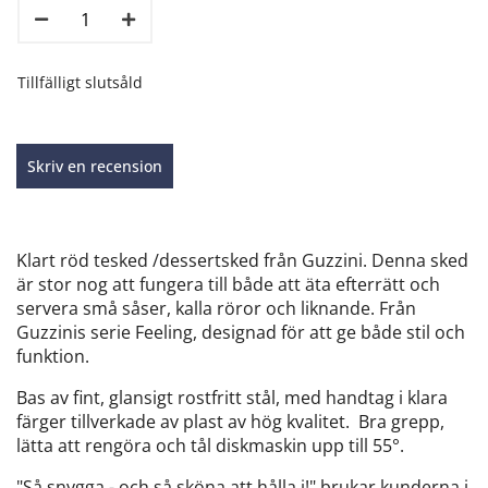
Tillfälligt slutsåld
Skriv en recension
Klart röd tesked /dessertsked från Guzzini. Denna sked
är stor nog att fungera till både att äta efterrätt och
servera små såser, kalla röror och liknande. Från
Guzzinis serie Feeling, designad för att ge både stil och
funktion.
Bas av fint, glansigt rostfritt stål, med handtag i klara
färger tillverkade av plast av hög kvalitet. Bra grepp,
lätta att rengöra och tål diskmaskin upp till 55°.
"Så snygga - och så sköna att hålla i!" brukar kunderna i