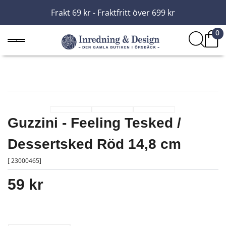
Frakt 69 kr - Fraktfritt över 699 kr
0
Guzzini - Feeling Tesked /
Dessertsked Röd 14,8 cm
[ 23000465]
59 kr