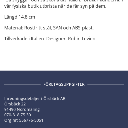
vår fysiska butik utbrista när de får syn på dem.
Längd 14,8 cm
Material: Rostfritt stål, SAN och ABS-plast.
Tillverkade i Italien. Designer: Robin Levien.
FÖRETAGSUPPGIFTER
Inredningsdetaljer i Örsbäck AB
Örsbäck 22
91490 Nordmaling
070-318 75 30
Org.nr: 556776-5051