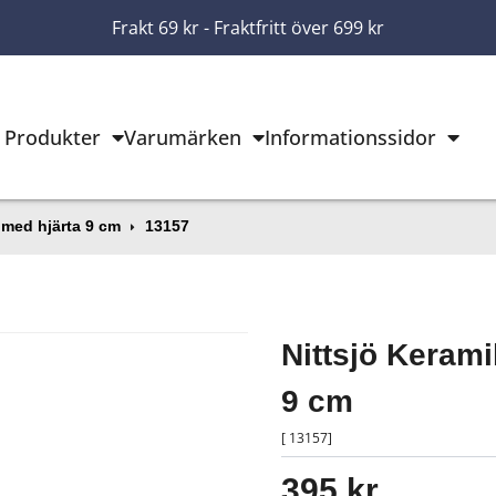
Frakt 69 kr - Fraktfritt över 699 kr
Produkter
Varumärken
Informationssidor
 med hjärta 9 cm
13157
Nittsjö Kerami
9 cm
[ 13157]
395 kr