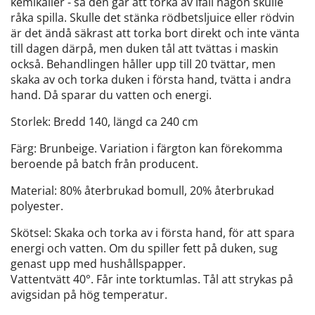
kemikalier - så den går att torka av ifall någon skulle
råka spilla. Skulle det stänka rödbetsljuice eller rödvin
är det ändå säkrast att torka bort direkt och inte vänta
till dagen därpå, men duken tål att tvättas i maskin
också. Behandlingen håller upp till 20 tvättar, men
skaka av och torka duken i första hand, tvätta i andra
hand. Då sparar du vatten och energi.
Storlek: Bredd 140, längd ca 240 cm
Färg: Brunbeige. Variation i färgton kan förekomma
beroende på batch från producent.
Material: 80% återbrukad bomull, 20% återbrukad
polyester.
Skötsel: Skaka och torka av i första hand, för att spara
energi och vatten. Om du spiller fett på duken, sug
genast upp med hushållspapper.
Vattentvätt 40°. Får inte torktumlas. Tål att strykas på
avigsidan på hög temperatur.