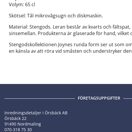
Volym: 65 cl
Skötsel: Tål mikrovågsugn och diskmaskin.
Material: Stengods. Leran består av kvarts och fältspat
sinsemellan. Produkterna är glaserade för hand, vilket oc
Stengodskollektionen Joynes runda form ser ut som om 
en känsla av att röra vid småsten och understryker de
FÖRETAGSUPPGIFTER
Inredningsdetaljer i Örsbäck AB
Örsbäck 22
91490 Nordmaling
070-318 75 30