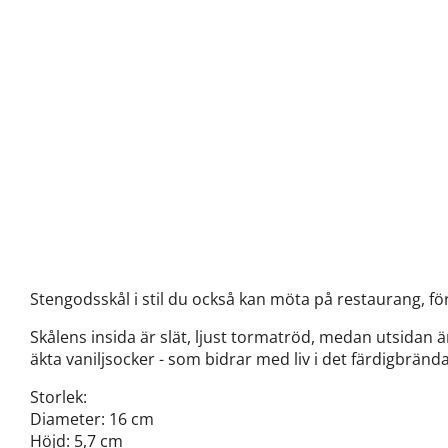
Stengodsskål i stil du också kan möta på restaurang, för 
Skålens insida är slät, ljust tormatröd, medan utsidan 
äkta vaniljsocker - som bidrar med liv i det färdigbrän
Storlek:
Diameter: 16 cm
Höjd: 5,7 cm