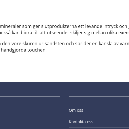
, mineraler som ger slutprodukterna ett levande intryck och 
kså kan bidra till att utseendet skiljer sig mellan olika exe
den vore skuren ur sandsten och sprider en känsla av värm
n handgjorda touchen.
Om oss
Kontakta oss