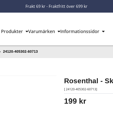
Frakt 69 kr - Fraktfritt över 699 kr
Produkter
Varumärken
Informationssidor
24120-405302-60713
Rosenthal - S
[ 24120-405302-60713]
199 kr