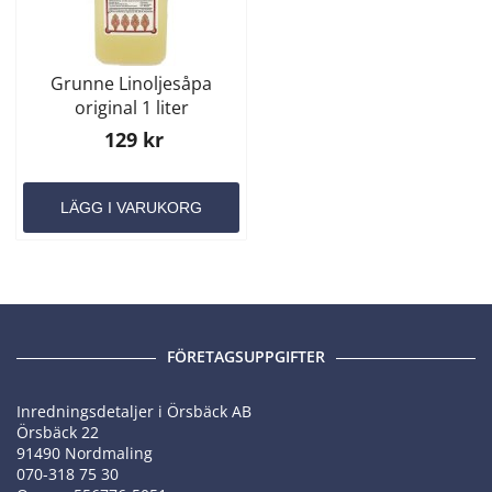
Grunne Linoljesåpa
original 1 liter
129 kr
LÄGG I VARUKORG
FÖRETAGSUPPGIFTER
Inredningsdetaljer i Örsbäck AB
Örsbäck 22
91490 Nordmaling
070-318 75 30