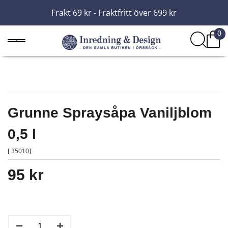
Frakt 69 kr - Fraktfritt över 699 kr
0
Grunne Spraysåpa Vaniljblom
0,5 l
[ 35010]
95 kr