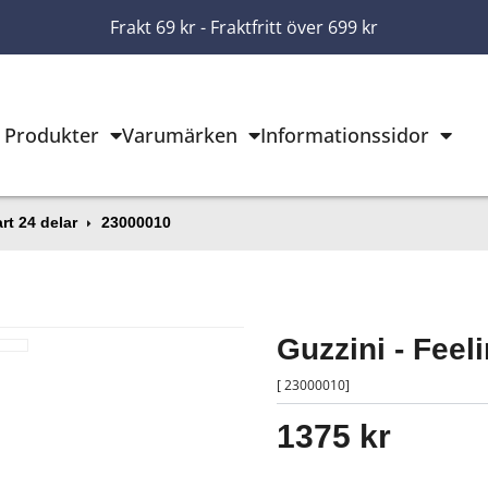
Frakt 69 kr - Fraktfritt över 699 kr
Produkter
Varumärken
Informationssidor
rt 24 delar
23000010
Guzzini - Feel
[ 23000010]
1375 kr