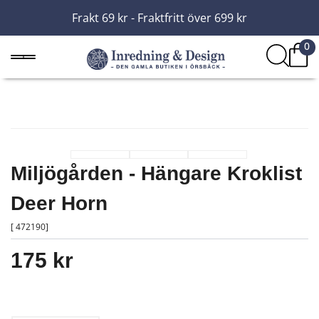
Frakt 69 kr - Fraktfritt över 699 kr
0
Miljögården - Hängare Kroklist
Deer Horn
[ 472190]
175 kr