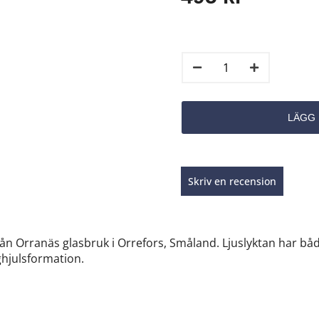
Skriv en recension
från Orranäs glasbruk i Orrefors, Småland. Ljuslyktan har både
ghjulsformation.