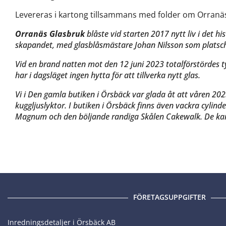
Levereras i kartong tillsammans med folder om Orranäs
Orranäs Glasbruk
blåste vid starten 2017 nytt liv i det 
skapandet, med glasblåsmästare Johan Nilsson som platsch
Vid en brand natten mot den 12 juni 2023 totalförstördes tyv
har i dagsläget ingen hytta för att tillverka nytt glas.
Vi i Den gamla butiken i Örsbäck var glada åt att våren 2023
kuggljuslyktor. I butiken i Örsbäck finns även vackra cylinde
Magnum och den böljande randiga Skålen Cakewalk. De ka
FÖRETAGSUPPGIFTER
Inredningsdetaljer i Örsbäck AB