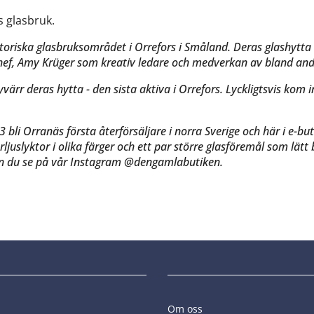
 glasbruk.
historiska glasbruksområdet i Orrefors i Småland. Deras glashytt
ef, Amy Krüger som kreativ ledare och medverkan av bland and
ärr deras hytta - den sista aktiva i Orrefors. Lyckligtsvis kom i
 bli Orranäs första återförsäljare i norra Sverige och här i e-but
rljuslyktor i olika färger och ett par större glasföremål som lät
n du se på vår
Instagram @dengamlabutiken
.
Om oss