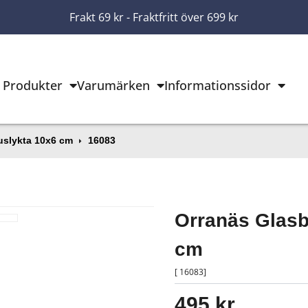
Frakt 69 kr - Fraktfritt över 699 kr
Produkter
Varumärken
Informationssidor
uslykta 10x6 cm
16083
Orranäs Glasb
cm
[ 16083]
495 kr